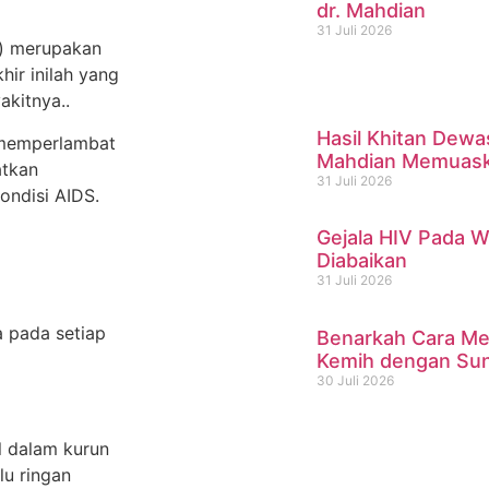
dr. Mahdian
31 Juli 2026
) merupakan
hir inilah yang
kitnya..
Hasil Khitan Dewa
k memperlambat
Mahdian Memuask
atkan
31 Juli 2026
ondisi AIDS.
Gejala HIV Pada W
Diabaikan
31 Juli 2026
a pada setiap
Benarkah Cara Men
Kemih dengan Sun
30 Juli 2026
l dalam kurun
lu ringan