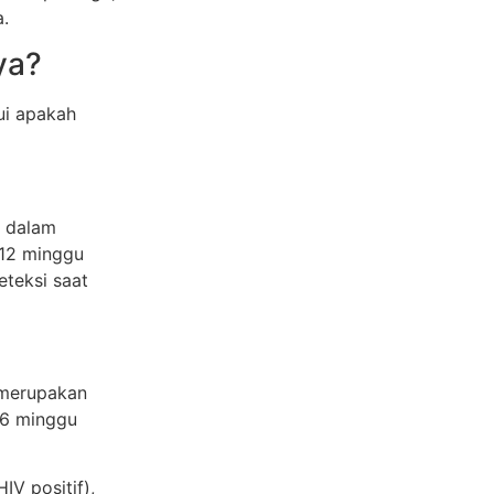
.
ya?
ui apakah
n dalam
-12 minggu
eteksi saat
g merupakan
2-6 minggu
IV positif),