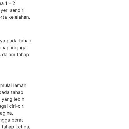
ma 1 – 2
eri sendiri,
rta kelelahan.
nya pada tahap
hap ini juga,
s dalam tahap
 mulai lemah
pada tahap
 yang lebih
ai ciri-ciri
agina,
ngga berat
 tahap ketiga,