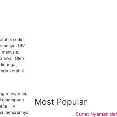
etahui sedini
anannya. HIV
 manusia.
p awal. Oleh
dicurigai
 Anda ketahui.
ang menyerang
Most Popular
a kemampuan
kena HIV
ena menurunnya
Sunat Nyaman den