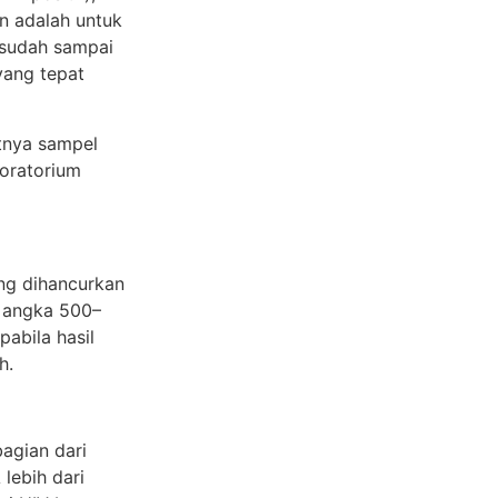
an adalah untuk
 sudah sampai
yang tepat
tnya sampel
boratorium
ang dihancurkan
g angka 500–
pabila hasil
h.
agian dari
lebih dari