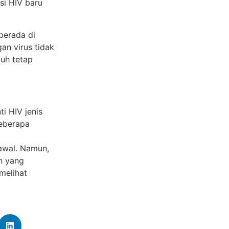
si HIV baru
berada di
an virus tidak
buh tetap
i HIV jenis
beberapa
 awal. Namun,
n yang
 melihat