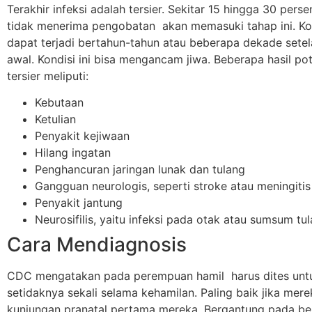
Terakhir infeksi adalah tersier. Sekitar 15 hingga 30 pers
tidak menerima pengobatan akan memasuki tahap ini. Kon
dapat terjadi bertahun-tahun atau beberapa dekade setela
awal. Kondisi ini bisa mengancam jiwa. Beberapa hasil pote
tersier meliputi:
Kebutaan
Ketulian
Penyakit kejiwaan
Hilang ingatan
Penghancuran jaringan lunak dan tulang
Gangguan neurologis, seperti stroke atau meningitis
Penyakit jantung
Neurosifilis, yaitu infeksi pada otak atau sumsum tu
Cara Mendiagnosis
CDC mengatakan pada perempuan hamil harus dites untuk
setidaknya sekali selama kehamilan. Paling baik jika mere
kunjungan pranatal pertama mereka. Bergantung pada be