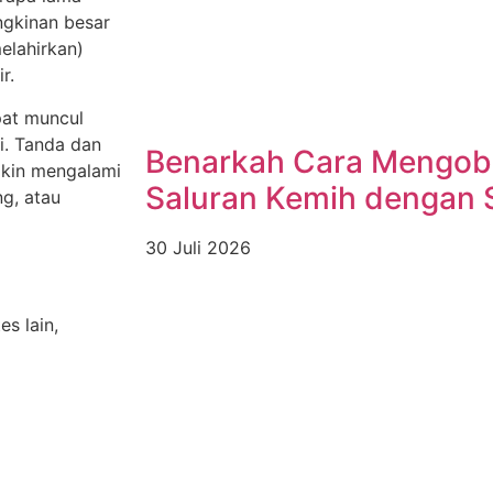
ngkinan besar
elahirkan)
r.
apat muncul
i. Tanda dan
Benarkah Cara Mengobat
ngkin mengalami
Saluran Kemih dengan 
g, atau
30 Juli 2026
s lain,