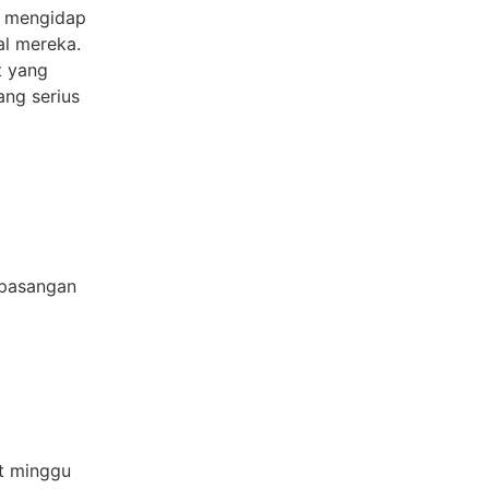
a mengidap
al mereka.
t yang
ng serius
 pasangan
at minggu