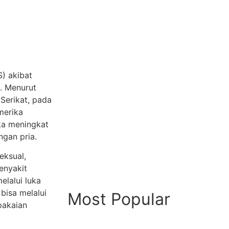
S) akibat
. Menurut
Serikat, pada
Amerika
ika meningkat
gan pria.
eksual,
enyakit
elalui luka
 bisa melalui
Most Popular
pakaian