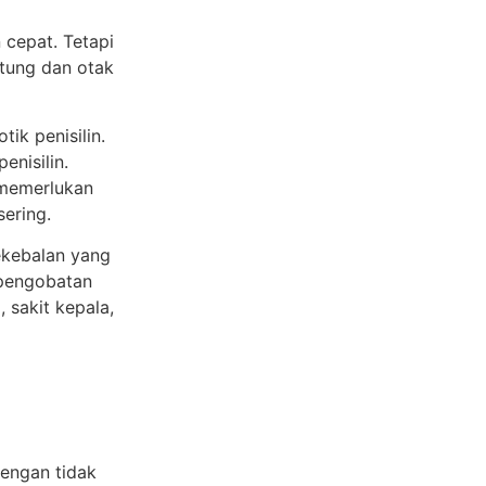
 cepat. Tetapi
ntung dan otak
tik penisilin.
enisilin.
 memerlukan
ering.
ekebalan yang
 pengobatan
 sakit kepala,
dengan tidak