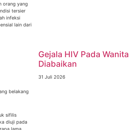
en orang yang
disi tersier
h infeksi
nsial lain dari
Gejala HIV Pada Wanita
Diabaikan
31 Juli 2026
lang belakang
 sifilis
ka diuji pada
rapa lama