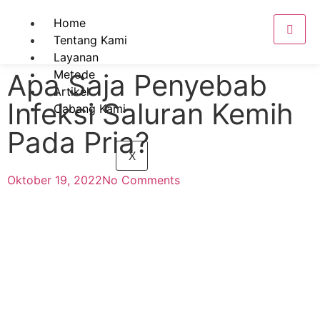
Home
Tentang Kami
Layanan
Metode
Apa Saja Penyebab
Artikel
Infeksi Saluran Kemih
Cabang Kami
Pada Pria?
X
Oktober 19, 2022
No Comments