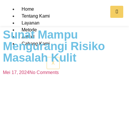
Home
Tentang Kami
Layanan
Metode
Sunat Mampu
Artikel
Mengurangi Risiko
Cabang Kami
Masalah Kulit
X
Mei 17, 2024
No Comments