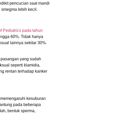
edikit pencucian saat mandi
smegma lebih kecil.
 Pediatrics pada tahun
ingga 60%. Tidak hanya
ksual lainnya sekitar 30%.
 pasangan yang sudah
ksual seperti klamidia,
rang rentan terhadap kanker
ak memengaruhi kesuburan
rgantung pada beberapa
dah, bentuk sperma,