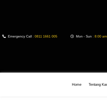
Emergency Call :
0811 1661 005
Mon - Sun :
8:00 am
Home
Tentang Ka