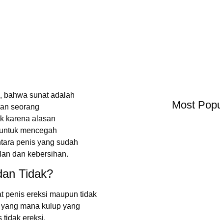
u, bahwa sunat adalah
Most Popu
san seorang
ik karena alasan
u untuk mencegah
ntara penis yang sudah
lan dan kebersihan.
dan Tidak?
at penis ereksi maupun tidak
mi yang mana kulup yang
 tidak ereksi.