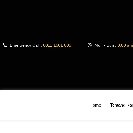
Emergency Call :
0811 1661 005
Mon - Sun :
8:00 am
Home
Tentang Ka