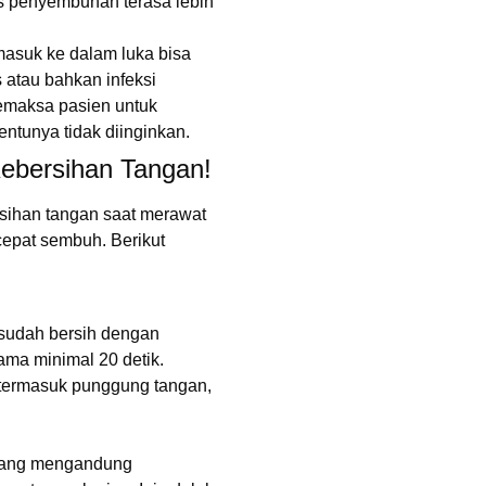
s penyembuhan terasa lebih
 masuk ke dalam luka bisa
 atau bahkan infeksi
 memaksa pasien untuk
ntunya tidak diinginkan.
ebersihan Tangan!
sihan tangan saat merawat
cepat sembuh. Berikut
 sudah bersih dengan
ma minimal 20 detik.
 termasuk punggung tangan,
r yang mengandung