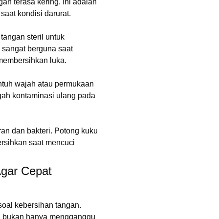
an terasa kering. Ini adalah
saat kondisi darurat.
angan steril untuk
 sangat berguna saat
membersihkan luka.
ntuh wajah atau permukaan
egah kontaminasi ulang pada
an dan bakteri. Potong kuku
ersihkan saat mencuci
gar Cepat
soal kebersihan tangan.
ang bukan hanya mengganggu