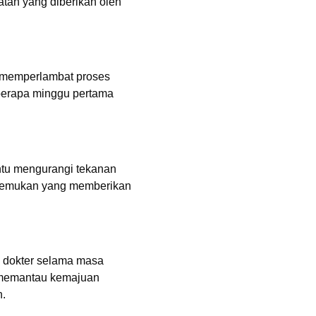
tan yang diberikan oleh
an memperlambat proses
eberapa minggu pertama
ntu mengurangi tekanan
enemukan yang memberikan
n dokter selama masa
 memantau kemajuan
n.