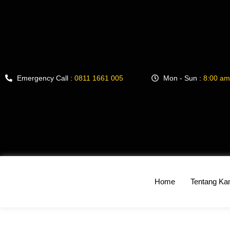
Emergency Call :
0811 1661 005
Mon - Sun :
8:00 am
Home
Tentang Ka