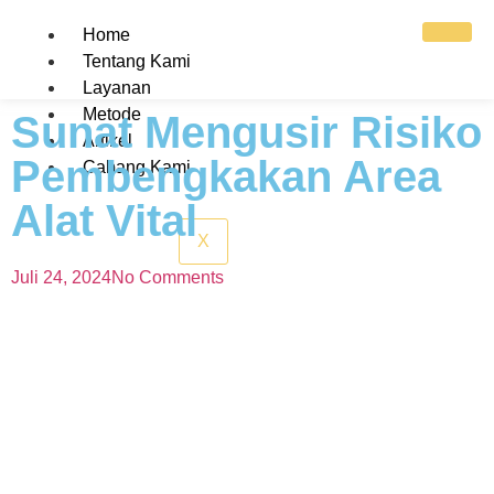
Home
Tentang Kami
Layanan
Metode
Sunat Mengusir Risiko
Artikel
Pembengkakan Area
Cabang Kami
Alat Vital
X
Juli 24, 2024
No Comments