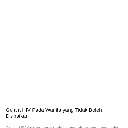
Gejala HIV Pada Wanita yang Tidak Boleh
Diabaikan
Gejala HIV (human immunodeficiency virus) pada wanita tidak