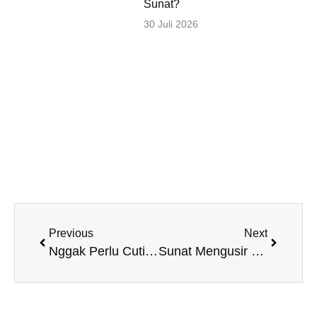
Sunat?
30 Juli 2026
Previous
Next
Nggak Perlu Cuti: Sunat di Hari Sabtu/Minggu, Senin Bisa Ngantor!
Sunat Mengusir Risiko Pembengkakan Area Alat Vital